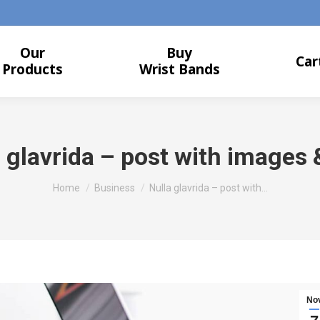
Our
Buy
Car
Products
Wrist Bands
 glavrida – post with images 
You are here:
Home
Business
Nulla glavrida – post with…
No