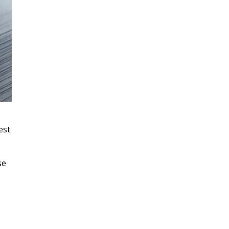
est
se