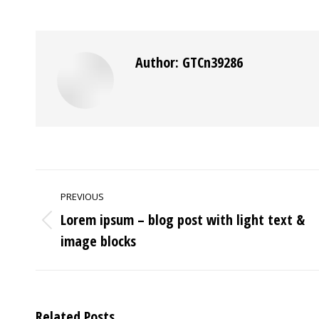
Author:
GTCn39286
POST
PREVIOUS
NAVIGATION
Lorem ipsum – blog post with light text &
Previous
image blocks
post:
Related Posts