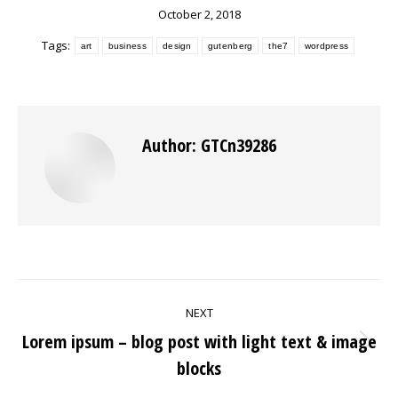
October 2, 2018
Tags:
art
business
design
gutenberg
the7
wordpress
Author:
GTCn39286
POST
NEXT
NAVIGATION
Lorem ipsum – blog post with light text & image
Next
blocks
post: