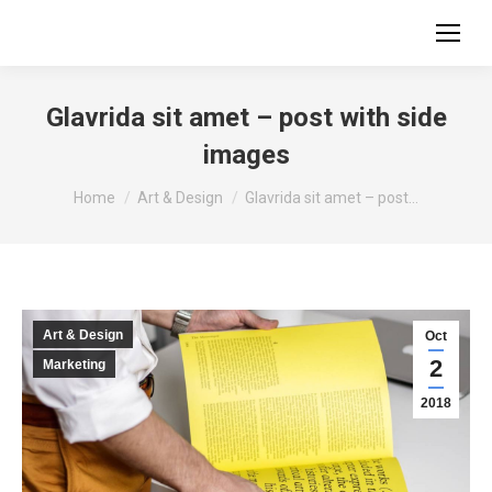
Glavrida sit amet – post with side
images
You are here:
Home
Art & Design
Glavrida sit amet – post…
Art & Design
Oct
2
Marketing
2018